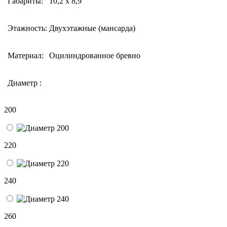
Габариты:
10,2 х 8,9
Этажность:
Двухэтажные (мансарда)
Материал:
Оцилиндрованное бревно
Диаметр :
200
220
240
260