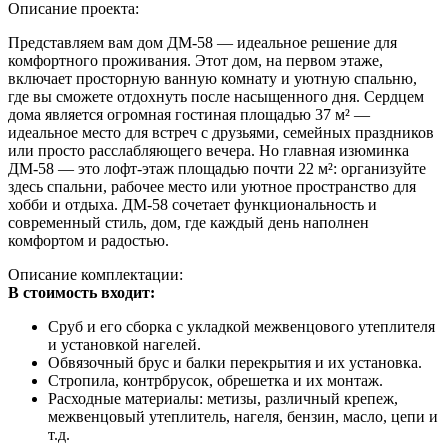
Описание проекта:
Представляем вам дом ДМ-58 — идеальное решение для
комфортного проживания. Этот дом, на первом этаже,
включает просторную ванную комнату и уютную спальню,
где вы сможете отдохнуть после насыщенного дня. Сердцем
дома является огромная гостиная площадью 37 м² —
идеальное место для встреч с друзьями, семейных праздников
или просто расслабляющего вечера. Но главная изюминка
ДМ-58 — это лофт-этаж площадью почти 22 м²: организуйте
здесь спальни, рабочее место или уютное пространство для
хобби и отдыха. ДМ-58 сочетает функциональность и
современный стиль, дом, где каждый день наполнен
комфортом и радостью.
Описание комплектации:
В стоимость входит:
Сруб и его сборка с укладкой межвенцового утеплителя
и установкой нагелей.
Обвязочный брус и балки перекрытия и их установка.
Стропила, контрбрусок, обрешетка и их монтаж.
Расходные материалы: метизы, различный крепеж,
межвенцовый утеплитель, нагеля, бензин, масло, цепи и
т.д.